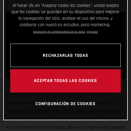
Al hacer clic en “Aceptar todas las cookies”, usted acepta
que las cookies se guarden en su dispositivo para mejorar
la navegación del sitio, analizar el uso del mismo, y
colaborar con nuestros estudios para marketing.
Declaración de confidencialidad de los datos
Impresión
RECHAZARLAS TODAS
ACEPTAR TODAS LAS COOKIES
Bam Bam approved! The long-awaited GASGAS MC 250
motocross bike is available now from GASGAS dealers
CONFIGURACIÓN DE COOKIES
worldwide. It’s the ultimate 250cc 2-stroke, with a versatile
motor that packs tons of torque down low, and, for those who
are a little more throttle happy, delivers a high-revving spread