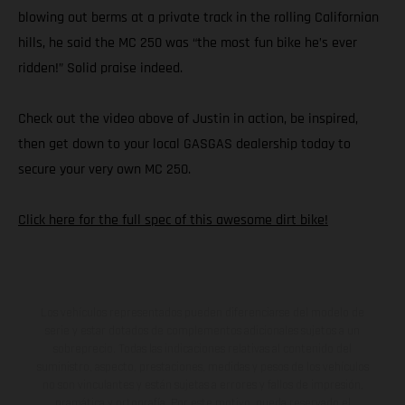
blowing out berms at a private track in the rolling Californian
hills, he said the MC 250 was “the most fun bike he’s ever
ridden!” Solid praise indeed.
Check out the video above of Justin in action, be inspired,
then get down to your local GASGAS dealership today to
secure your very own MC 250.
Click here for the full spec of this awesome dirt bike!
Los vehículos representados pueden diferenciarse del modelo de
serie y estar dotados de complementos adicionales sujetos a un
sobreprecio. Todas las indicaciones relativas al contenido del
suministro, aspecto, prestaciones, medidas y pesos de los vehículos
no son vinculantes y están sujetas a errores y fallos de impresión,
gramática y ortografía. Por este motivo, queda reservado el