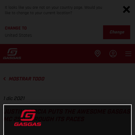
It looks like you are not on your country page. Would you
like to change to your current location?
CHANGE TO
Change
United States
MOSTRAR TODO
1 dic 2021
JUSTIN BARCIA PUTS THE AWESOME GASGAS
MC 250 THROUGH ITS PACES