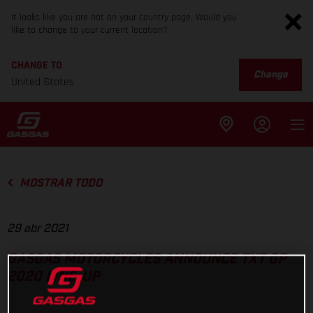
It looks like you are not on your country page. Would you
like to change to your current location?
CHANGE TO
Change
United States
MOSTRAR TODO
29 abr 2021
GASGAS MOTORCYCLES ANNOUNCE TXT GP
2020 LINE-UP