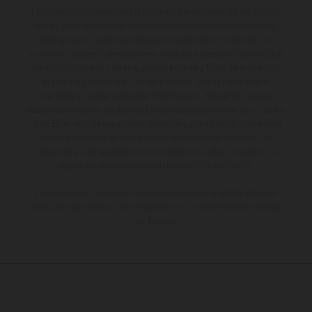
Los vehículos representados pueden diferenciarse del modelo de
serie y estar dotados de complementos adicionales sujetos a un
sobreprecio. Todas las indicaciones relativas al contenido del
suministro, aspecto, prestaciones, medidas y pesos de los vehículos
no son vinculantes y están sujetas a errores y fallos de impresión,
gramática y ortografía. Por este motivo, queda reservado el
derecho a realizar cualquier modificación. Recuerda que las
especificaciones de los distintos modelos pueden variar de un país a
otro. En el caso de superficies revestidas, puede haber diferencias
de color debido a las desviaciones habituales del proceso. Las
imágenes e ilustraciones de los modelos de enduro muestran el
estado de competición y no la versión homologada.
Los valores de consumo indicados se refieren al estado de serie
apto para carretera de los vehículos en el momento de la entrega
de fábrica.