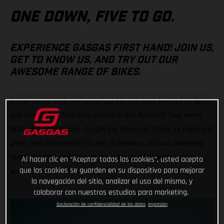
ONE DOWN, FIVE TO GO.
EXPERIENCE GASGAS FIRST HAND! JOIN US,
GET TO KNOW US, AND TRY OUT OUR
AWESOME RANGE OF BIKES.
A few weeks back we loaded up, hit the road, headed to Spain
and hosted the first ever United In Dirt GASGAS Tour event.
With one simple goal – to get our bikes out there, to meet and
great and allow people to get to know us and our awesome
range of bikes – we had an amazing day. So much so we
Al hacer clic en “Aceptar todas las cookies”, usted acepta
que las cookies se guarden en su dispositivo para mejorar
wanted to share it with you!
la navegación del sitio, analizar el uso del mismo, y
colaborar con nuestros estudios para marketing.
Declaración de confidencialidad de los datos
Impresión