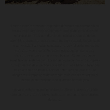
Los vehículos representados pueden diferenciarse del modelo de
serie y estar dotados de complementos adicionales sujetos a un
sobreprecio. Todas las indicaciones relativas al contenido del
suministro, aspecto, prestaciones, medidas y pesos de los vehículos
no son vinculantes y están sujetas a errores y fallos de impresión,
gramática y ortografía. Por este motivo, queda reservado el
derecho a realizar cualquier modificación. Recuerda que las
especificaciones de los distintos modelos pueden variar de un país a
otro. En el caso de superficies revestidas, puede haber diferencias
de color debido a las desviaciones habituales del proceso. Las
imágenes e ilustraciones de los modelos de enduro muestran el
estado de competición y no la versión homologada.
Los valores de consumo indicados se refieren al estado de serie
apto para carretera de los vehículos en el momento de la entrega
de fábrica.