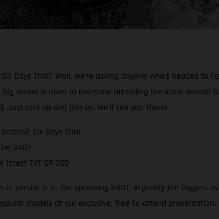
Six Days Trial? Well, we’re asking anyone who’s headed to Fo
 big reveal is open to everyone attending the iconic annual SS
d. Just rock up and join us. We’ll see you there!
cottish Six Days Trial
 the SSDT
r latest TXT GP 300
es in person is at the upcoming SSDT. Arguably the biggest eve
 popular models at our exclusive, free-to-attend presentation.