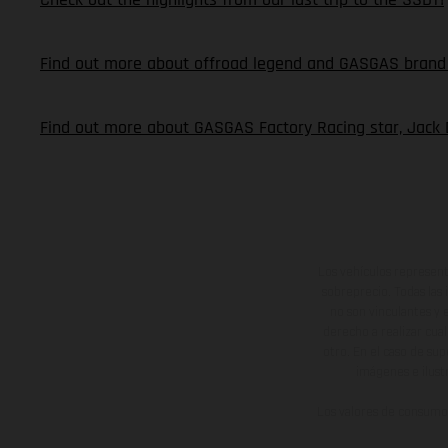
Find out more about offroad legend and GASGAS brand 
Find out more about GASGAS Factory Racing star, Jack 
Los vehículos represent
sobreprecio. Todas las 
no son vinculantes y 
derecho a realizar cua
otro. En el caso de sup
imágenes e ilust
Los valores de consumo 