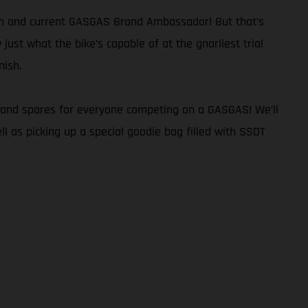
ion and current GASGAS Brand Ambassador! But that’s
ust what the bike’s capable of at the gnarliest trial
nish.
ort and spares for everyone competing on a GASGAS! We’ll
l as picking up a special goodie bag filled with SSDT