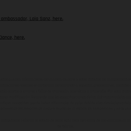
ambassador, Laia Sanz, here.
Dance, here.
ados pueden diferenciarse del modelo de serie y estar dotados de complementos 
indicaciones relativas al contenido del suministro, aspecto, prestaciones, medidas 
están sujetas a errores y fallos de impresión, gramática y ortografía. Por este moti
lquier modificación. Recuerda que las especificaciones de los distintos modelos pue
erficies revestidas, puede haber diferencias de color debido a las desviaciones hab
raciones de los modelos de enduro muestran el estado de competición y no la ve
indicados se refieren al estado de serie apto para carretera de los vehículos en 
de fábrica.