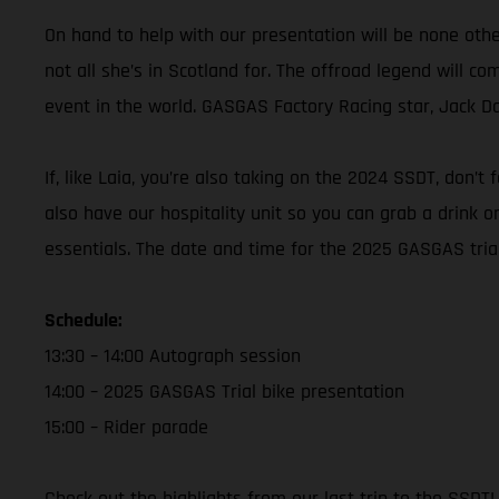
On hand to help with our presentation will be none ot
not all she’s in Scotland for. The offroad legend will c
event in the world. GASGAS Factory Racing star, Jack Danc
If, like Laia, you’re also taking on the 2024 SSDT, don’
also have our hospitality unit so you can grab a drink 
essentials. The date and time for the 2025 GASGAS trial 
Schedule:
13:30 – 14:00 Autograph session
14:00 – 2025 GASGAS Trial bike presentation
15:00 – Rider parade
Check out the highlights from our last trip to the SSDT!