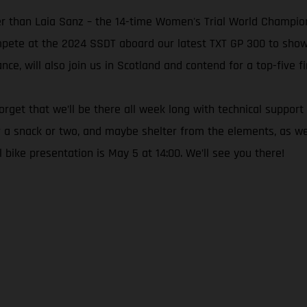
her than Laia Sanz – the 14-time Women's Trial World Champ
ompete at the 2024 SSDT aboard our latest TXT GP 300 to show j
e, will also join us in Scotland and contend for a top-five fi
t forget that we’ll be there all week long with technical supp
or a snack or two, and maybe shelter from the elements, as wel
bike presentation is May 5 at 14:00. We’ll see you there!