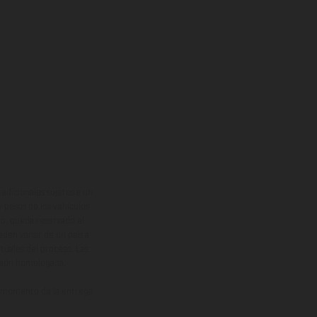
adicionales sujetos a un
y pesos de los vehículos
vo, queda reservado el
den variar de un país a
ituales del proceso. Las
rsión homologada.
el momento de la entrega