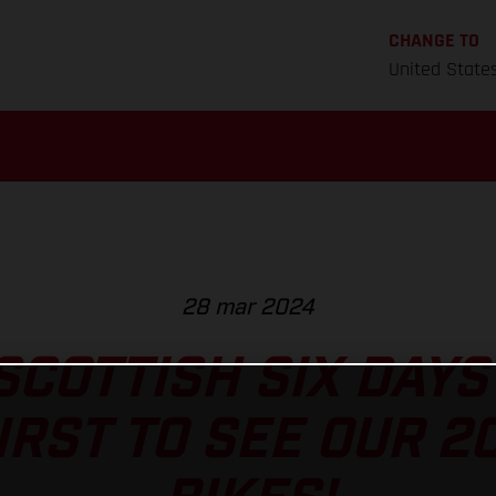
CHANGE TO
United State
28 mar 2024
 SCOTTISH SIX DAYS
IRST TO SEE OUR 2