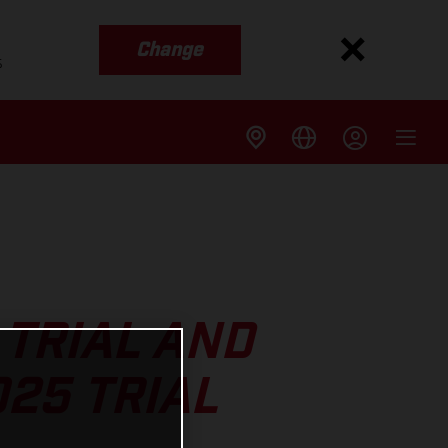
Change
s
 TRIAL AND
025 TRIAL