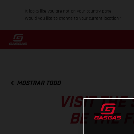
It looks like you are not on your country page.
Would you like to change to your current location?
MOSTRAR TODO
VISIT THE
BE THE F