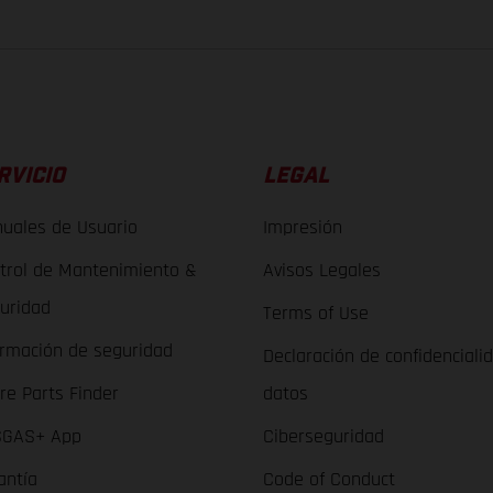
RVICIO
LEGAL
uales de Usuario
Impresión
trol de Mantenimiento &
Avisos Legales
uridad
Terms of Use
ormación de seguridad
Declaración de confidenciali
re Parts Finder
datos
GAS+ App
Ciberseguridad
antía
Code of Conduct