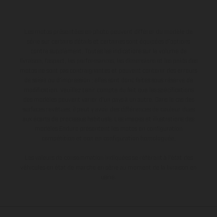
Les motos présentées en photo peuvent différer du modèle de
série sur certains détails et certaines sont équipées d’options
contre supplément. Toutes les indications sur le volume de
livraison, l’aspect, les performances, les dimensions et les poids des
motos ne sont pas contraignantes et peuvent contenir des erreurs
de saisie ou d'impression ; elles sont donc faites sous réserve de
modification. Veuillez tenir compte du fait que les spécifications
des modèles peuvent varier d'un pays à un autre. Dans le cas des
surfaces revêtues, il peut y avoir des différences de couleur dues
aux écarts de processus habituels. Les images et illustrations des
modèles Enduro présentent les motos en configuration
compétition et non en configuration homologuée.
Les valeurs de consommation indiquées se réfèrent à l'état des
véhicules en état de marche en série au moment de la livraison en
usine.