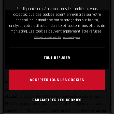
En cliquant sur « Accepter tous les cookies », vous
acceptez que des cookies soient enregistrés sur votre
appareil pour améliorer votre navigation sur le site,
analyser votre utilisation du site et soutenir nos efforts de
marketing. Les cookies peuvent également être refusés.
Politique de confidentialité
Mentions légales
TOUT REFUSER
ACCEPTER TOUS LES COOKIES
Invitations to compete at the X Games, arguably the biggest
stage in global action sports, aren’t easy to come by. So we’re
absolutely stoked that GASGAS brand ambassador Navas
PARAMÉTRER LES COOKIES
Petit has made the cut! Already out in California and hyped for
showtime on Thursday, the fun-loving Spaniard will be giving