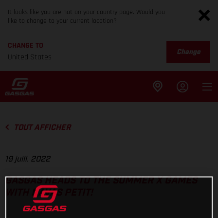
It looks like you are not on your country page. Would you
like to change to your current location?
CHANGE TO
Change
United States
TOUT AFFICHER
19 juill. 2022
GASGAS HEADS TO THE SUMMER X GAMES
WITH NAVAS PETIT!