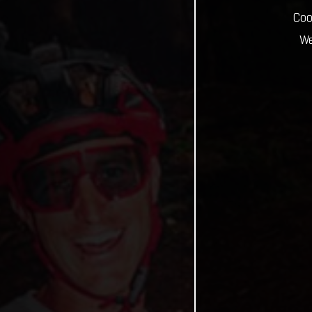
Coo
We