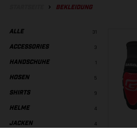
STARTSEITE
BEKLEIDUNG
ALLE
31
ACCESSORIES
3
HANDSCHUHE
1
HOSEN
5
SHIRTS
9
HELME
4
JACKEN
4