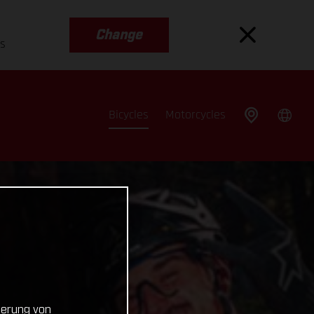
Change
es
Bicycles
Motorcycles
cherung von