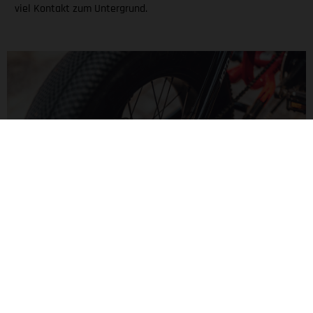
viel Kontakt zum Untergrund.
MOTORISIERTER FAHRSPASS
Der Bafang H550-Nabenmotor liefert 60 Nm Drehmoment für
ein spritziges Fahrgefühl. Auf dem Bluetooth-Display siehst