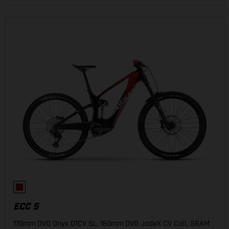
ECC 5
170mm DVO Onyx D1CV SL, 160mm DVO JadeX CV Coil, SRAM