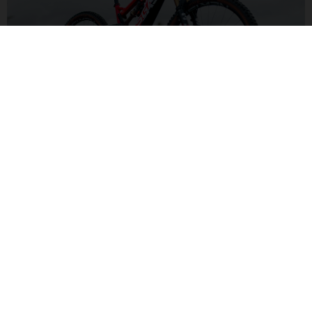
ALL-MOUNTAIN-FEDERUNG
Mit leistungsfähiger Federung in 150/140-mm-Konfiguration
steht dein Bike für eine große Trail-Bandbreite bereit:
Fahrspaß unter allen Bedingungen!
MXA