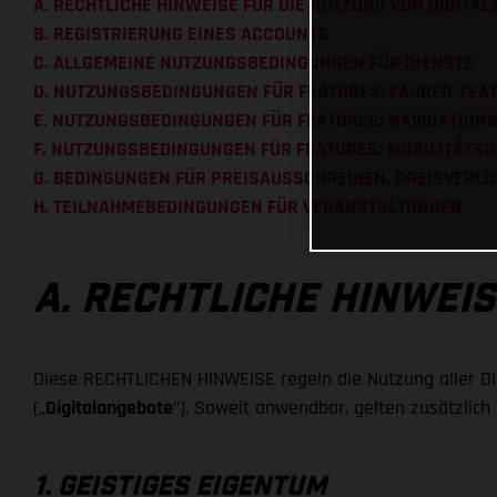
A. RECHTLICHE HINWEISE FÜR DIE NUTZUNG VON DIGITA
B. REGISTRIERUNG EINES ACCOUNTS
C. ALLGEMEINE NUTZUNGSBEDINGUNGEN FÜR DIENSTE
D. NUTZUNGSBEDINGUNGEN FÜR FEATURES: FAHRER-FEA
E. NUTZUNGSBEDINGUNGEN FÜR FEATURES: NAVIGATION
F. NUTZUNGSBEDINGUNGEN FÜR FEATURES: MOBILITÄTSD
G. BEDINGUNGEN FÜR PREISAUSSCHREIBEN, PREISVERL
H. TEILNAHMEBEDINGUNGEN FÜR VERANSTALTUNGEN
A. RECHTLICHE HINWEI
Diese RECHTLICHEN HINWEISE regeln die Nutzung aller Dig
(„
Digitalangebote
"). Soweit anwendbar, gelten zusätzlic
1. GEISTIGES EIGENTUM