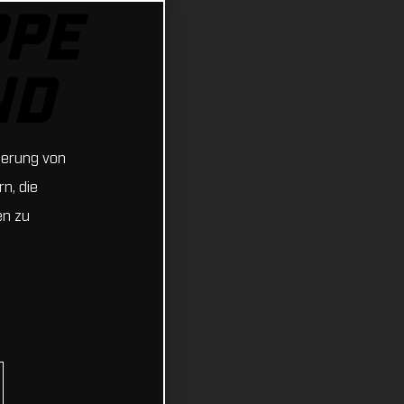
PPE
ND
cherung von
n, die
en zu