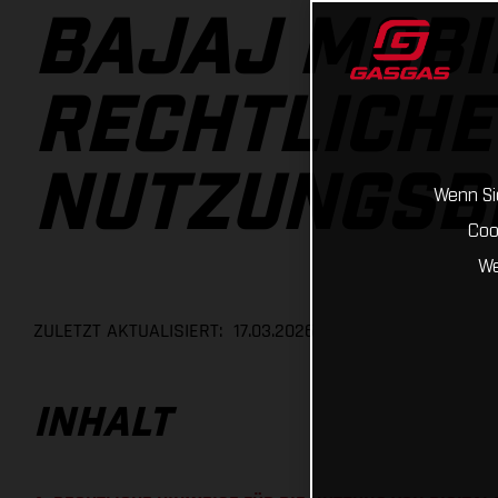
BAJAJ MOBI
RECHTLICHE
NUTZUNGSB
Wenn Sie
Coo
We
ZULETZT AKTUALISIERT: 17.03.2026
INHALT