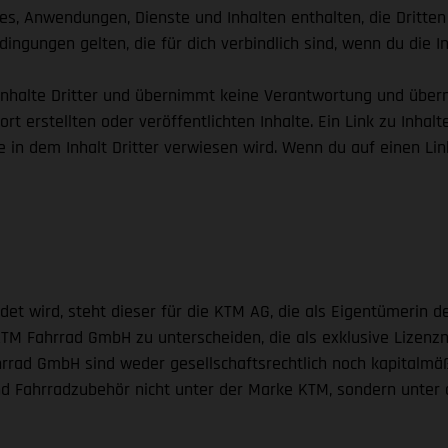
s, Anwendungen, Dienste und Inhalten enthalten, die Dritte
dingungen gelten, die für dich verbindlich sind, wenn du die In
e Inhalte Dritter und übernimmt keine Verantwortung und über
t erstellten oder veröffentlichten Inhalte. Ein Link zu Inhalte
die in dem Inhalt Dritter verwiesen wird. Wenn du auf einen Li
ndet wird, steht dieser für die KTM AG, die als Eigentümeri
e KTM Fahrrad GmbH zu unterscheiden, die als exklusive Lize
hrrad GmbH sind weder gesellschaftsrechtlich noch kapitalmäß
und Fahrradzubehör nicht unter der Marke KTM, sondern unter