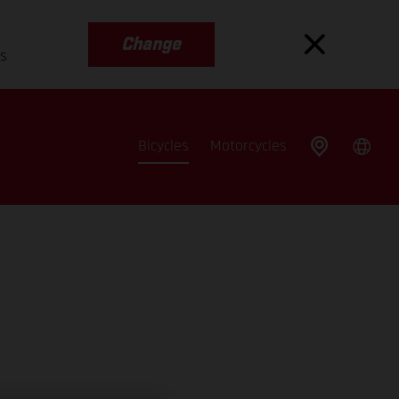
Change
es
Bicycles
Motorcycles