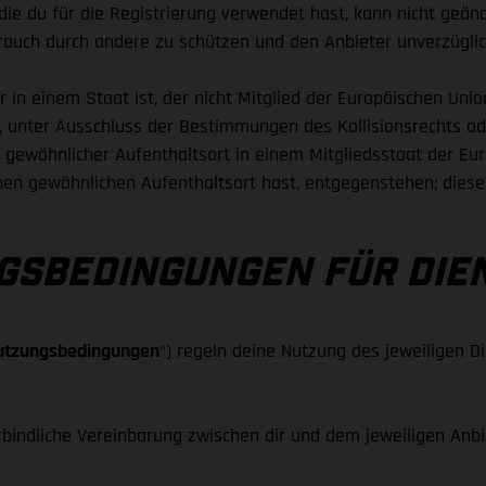
 die du für die Registrierung verwendet hast, kann nicht geän
rauch durch andere zu schützen und den Anbieter unverzügli
 in einem Staat ist, der nicht Mitglied der Europäischen Union
t, unter Ausschluss der Bestimmungen des Kollisionsrechts 
ewöhnlicher Aufenthaltsort in einem Mitgliedsstaat der Europ
nen gewöhnlichen Aufenthaltsort hast, entgegenstehen; diese 
NGSBEDINGUNGEN FÜR DIE
utzungsbedingungen
“) regeln deine Nutzung des jeweiligen D
indliche Vereinbarung zwischen dir und dem jeweiligen Anbiet