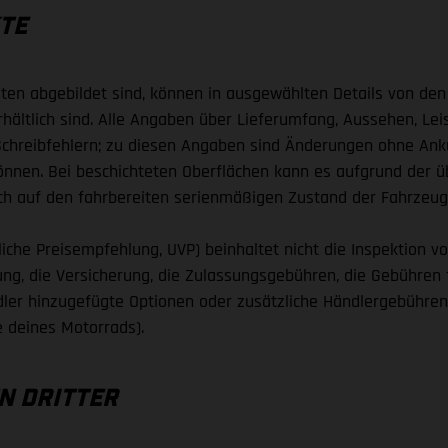
TE
oten abgebildet sind, können in ausgewählten Details von de
rhältlich sind. Alle Angaben über Lieferumfang, Aussehen, Le
 Schreibfehlern; zu diesen Angaben sind Änderungen ohne Ankü
önnen. Bei beschichteten Oberflächen kann es aufgrund der
 auf den fahrbereiten serienmäßigen Zustand der Fahrzeug
che Preisempfehlung, UVP) beinhaltet nicht die Inspektion vo
assung, die Versicherung, die Zulassungsgebühren, die Gebühr
er hinzugefügte Optionen oder zusätzliche Händlergebühren.
 deines Motorrads).
EN DRITTER