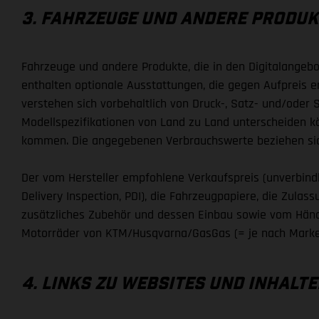
3. FAHRZEUGE UND ANDERE PRODUK
Fahrzeuge und andere Produkte, die in den Digitalangeb
enthalten optionale Ausstattungen, die gegen Aufpreis e
verstehen sich vorbehaltlich von Druck-, Satz- und/oder
Modellspezifikationen von Land zu Land unterscheiden k
kommen. Die angegebenen Verbrauchswerte beziehen sich
Der vom Hersteller empfohlene Verkaufspreis (unverbindli
Delivery Inspection, PDI), die Fahrzeugpapiere, die Zul
zusätzliches Zubehör und dessen Einbau sowie vom Händl
Motorräder von KTM/Husqvarna/GasGas (= je nach Marke
4. LINKS ZU WEBSITES UND INHALT