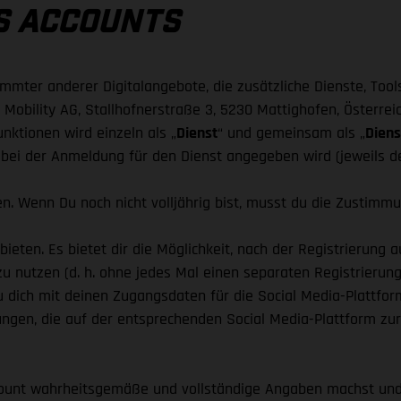
ES ACCOUNTS
mmter anderer Digitalangebote, die zusätzliche Dienste, Tool
aj Mobility AG, Stallhofnerstraße 3, 5230 Mattighofen, Österrei
unktionen wird einzeln als „
Dienst
“ und gemeinsam als „
Diens
bei der Anmeldung für den Dienst angegeben wird (jeweils de
n. Wenn Du noch nicht volljährig bist, musst du die Zustimm
nbieten. Es bietet dir die Möglichkeit, nach der Registrierung
u nutzen (d. h. ohne jedes Mal einen separaten Registrierun
 du dich mit deinen Zugangsdaten für die Social Media-Plattf
ngen, die auf der entsprechenden Social Media-Plattform zu
Account wahrheitsgemäße und vollständige Angaben machst un