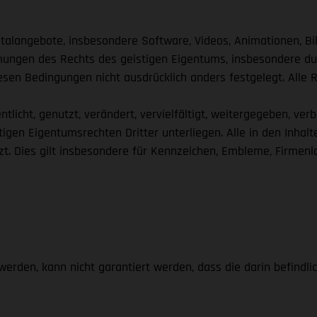
igitalangebote, insbesondere Software, Videos, Animationen, 
mungen des Rechts des geistigen Eigentums, insbesondere dur
esen Bedingungen nicht ausdrücklich anders festgelegt. Alle 
tlicht, genutzt, verändert, vervielfältigt, weitergegeben, ve
stigen Eigentumsrechten Dritter unterliegen. Alle in den Inh
t. Dies gilt insbesondere für Kennzeichen, Embleme, Firmenl
werden, kann nicht garantiert werden, dass die darin befindli