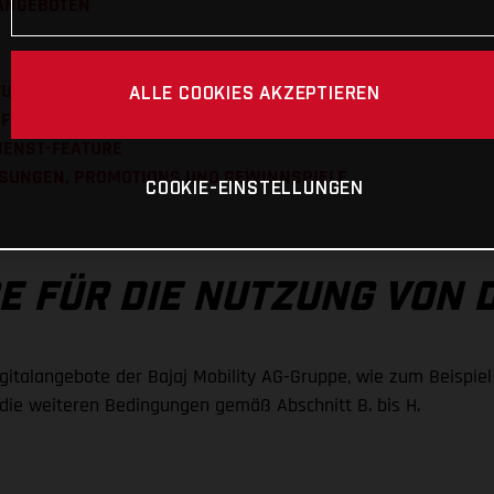
LANGEBOTEN
TURE
ALLE COOKIES AKZEPTIEREN
SFEATURE
IENST-FEATURE
OSUNGEN, PROMOTIONS UND GEWINNSPIELE
COOKIE-EINSTELLUNGEN
SE FÜR DIE NUTZUNG VON
italangebote der Bajaj Mobility AG-Gruppe, wie zum Beispiel
h die weiteren Bedingungen gemäß Abschnitt B. bis H.