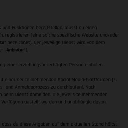
s und Funktionen bereitstellen, musst du einen
ch, registrieren (eine solche spezifische Website und/oder
te
“ bezeichnet). Der jeweilige Dienst wird von dem
r „
Anbieter
“).
ung einer erziehungsberechtigten Person einholen.
 auf einer der teilnehmenden Social Media-Plattformen (z.
gs- und Anmeldeprozess zu durchlaufen). Nach
orm beim Dienst anmelden. Die jeweils teilnehmenden
r Verfügung gestellt werden und unabhängig davon
d dass du diese Angaben auf dem aktuellen Stand hältst