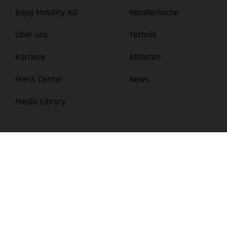
Bajaj Mobility AG
Händlersuche
Über uns
Technik
Karriere
Athleten
Press Center
News
Media Library
Die abgebildeten Fahrzeuge können in einzelnen Details vom Se
Leistungen, Maße und Gewichte der Fahrzeuge werden unverbindli
vorbehalten. Aus unzutreffenden Angaben können keine Rechte 
Die angegebenen Verbrauchswerte beziehen sich auf den straßen