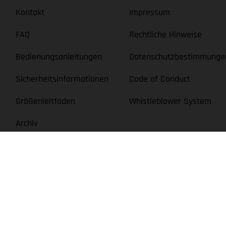
Kontakt
Impressum
FAQ
Rechtliche Hinweise
Bedienungsanleitungen
Datenschutzbestimmunge
Sicherheitsinformationen
Code of Conduct
Größenleitfaden
Whistleblower System
Archiv
rienmodell abweichen und teilweise Sonderausstattung gegen Mehrprei
ch und unter dem Vorbehalt von Irrtümern, Druck-, Satz- und Tippfehl
abgeleitet werden. Bei veredelten Oberflächen kann es aufgrund von
tauglichen Serienzustand der Fahrzeuge, im Zeitpunkt der Werksausli