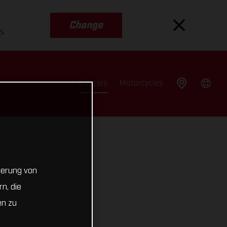
Change
es
Bicycles
Motorcycles
cherung von
n, die
en zu