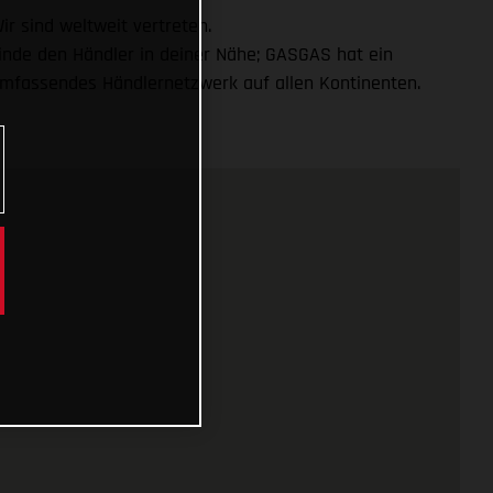
ir sind weltweit vertreten.
inde den Händler in deiner Nähe; GASGAS hat ein
mfassendes Händlernetzwerk auf allen Kontinenten.