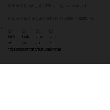
GASGAS Copyright 2026, all rights reserved.
GASGAS is a proud member of Bajaj Mobility AG.
n
s zeigen. Alle Angaben über Lieferumfang, Aussehen,
ern gemacht; diesbezügliche Änderungen bleiben jederzeit
 üblichen Prozessschwankungen zu Farbunterschieden kommen.
eferung.