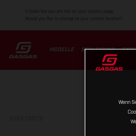
It looks like you are not on your country page.
Would you like to change to your current location?
MODELLE
BEKLEIDUNG
EXPE
Wenn Sie
Coo
STARTSEITE
We