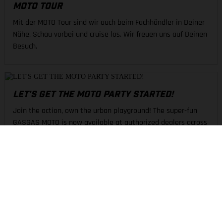
MOTO TOUR
Mit der MOTO Tour sind wir auch beim Fachhändler in Deiner
Nähe. Schau vorbei und cruise los. Wir freuen uns auf Deinen
Besuch.
LET'S GET THE MOTO PARTY STARTED!
Join the action, own the urban playground! The super-fun
GASGAS MOTO is now available at authorized dealers across
North America!
DAS UNTERNEHMEN
ENTDECKEN