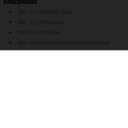
ERGEBNISSE
2023 - 10. E-EDR Finale Ligure
2023 - 5. E-EDR Leogang
2023 - 5. E-EDR Chatel
2022 - 4. Französische EMTB Enduro Meisterschaft
2022 - 28. EWS-E
2019 - 5. Red Bull Hardline
2018 - 5. Red Bull Hardline
Mehr lesen