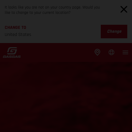
It looks like you are not on your country page. Would you
like to change to your current location?
CHANGE TO
Change
United States