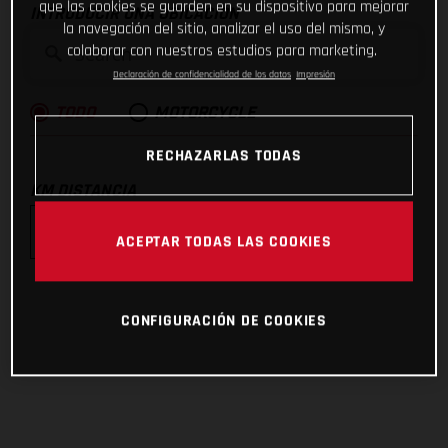
que las cookies se guarden en su dispositivo para mejorar
INTRODUCIR UNA UBICACIÓN
la navegación del sitio, analizar el uso del mismo, y
colaborar con nuestros estudios para marketing.
Declaración de confidencialidad de los datos
Impresión
TODO
MOTORCYCLE
RECHAZARLAS TODAS
KM DISTANCIA
ACEPTAR TODAS LAS COOKIES
10km
CONFIGURACIÓN DE COOKIES
25km
50km
100km