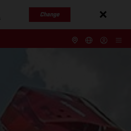
Change
s