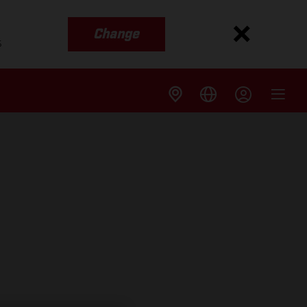
Change
s