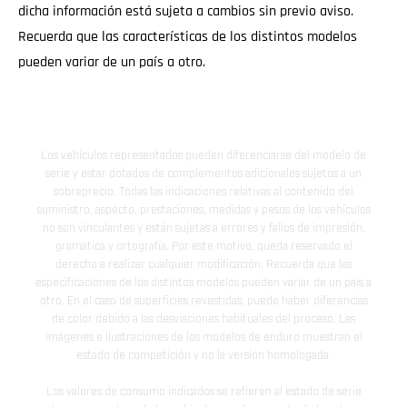
dicha información está sujeta a cambios sin previo aviso.
Recuerda que las características de los distintos modelos
pueden variar de un país a otro.
Los vehículos representados pueden diferenciarse del modelo de
serie y estar dotados de complementos adicionales sujetos a un
sobreprecio. Todas las indicaciones relativas al contenido del
suministro, aspecto, prestaciones, medidas y pesos de los vehículos
no son vinculantes y están sujetas a errores y fallos de impresión,
gramática y ortografía. Por este motivo, queda reservado el
derecho a realizar cualquier modificación. Recuerda que las
especificaciones de los distintos modelos pueden variar de un país a
otro. En el caso de superficies revestidas, puede haber diferencias
de color debido a las desviaciones habituales del proceso. Las
imágenes e ilustraciones de los modelos de enduro muestran el
estado de competición y no la versión homologada.
Los valores de consumo indicados se refieren al estado de serie