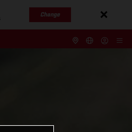
Change
s