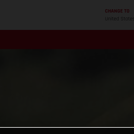
CHANGE TO
United State