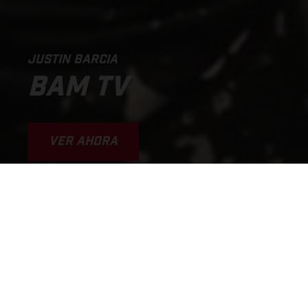
JUSTIN BARCIA
BAM TV
VER AHORA
WHY I'M GOING SO FAST