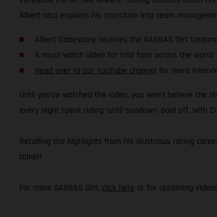
Albert also explains his transition into team managemen
Albert Cabestany receives the GASGAS Dirt treatm
A must-watch video for trial fans across the world
Head over to our YouTube channel
for more intervi
Until you’ve watched the video, you won’t believe the stu
every night spent riding ‘until sundown’ paid off, with 
Recalling the highlights from his illustrious racing caree
talker!
For more GASGAS Dirt,
click here
or for upcoming video