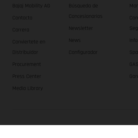
Bajaj Mobility AG
Búsqueda de
Man
Concesionarios
Contacto
Con
Newsletter
Seg
Carrera
News
Inf
Conviertete en
Distribuidor
Configurador
Spa
Procurement
GAS
Press Center
Gar
Media Library
GASGAS Copyright 2026, all rights reserved