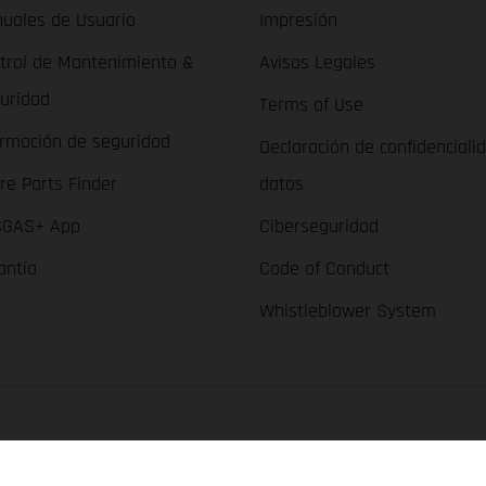
uales de Usuario
Impresión
trol de Mantenimiento &
Avisos Legales
uridad
Terms of Use
ormación de seguridad
Declaración de confidenciali
re Parts Finder
datos
GAS+ App
Ciberseguridad
antía
Code of Conduct
Whistleblower System