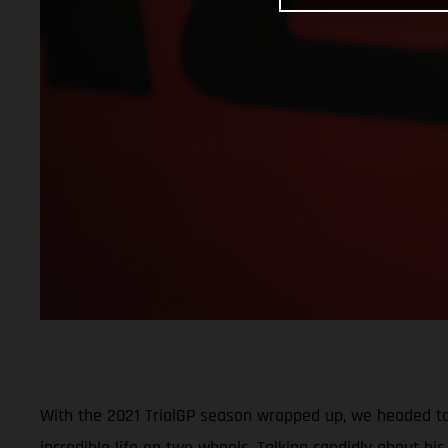
With the 2021 TrialGP season wrapped up, we headed to 
incredible life on two wheels. Talking candidly about 