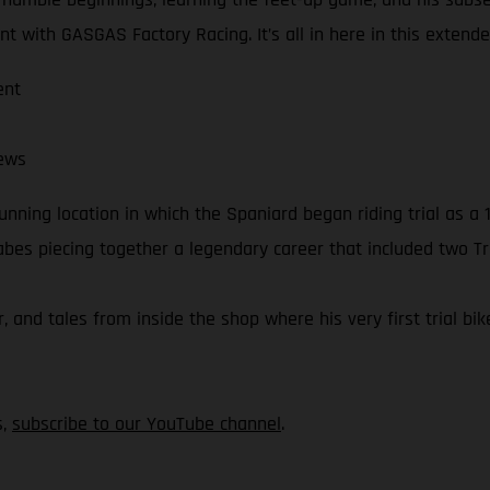
t with GASGAS Factory Racing. It’s all in here in this extend
ent
ews
nning location in which the Spaniard began riding trial as a 1
Cabes piecing together a legendary career that included two T
r, and tales from inside the shop where his very first trial bi
s,
subscribe to our YouTube channel
.