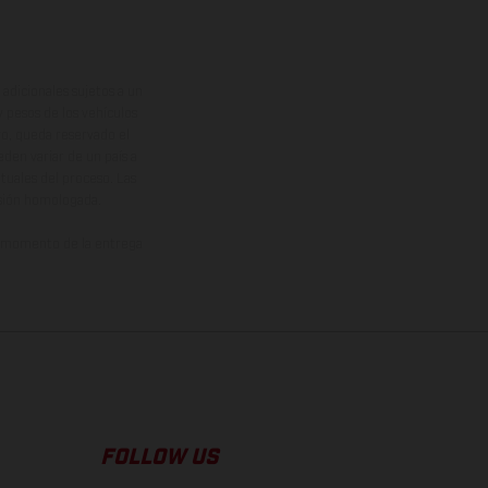
adicionales sujetos a un
y pesos de los vehículos
vo, queda reservado el
den variar de un país a
ituales del proceso. Las
rsión homologada.
el momento de la entrega
FOLLOW US