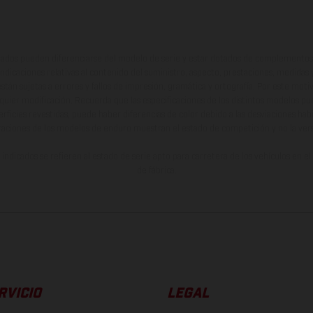
ados pueden diferenciarse del modelo de serie y estar dotados de complementos 
indicaciones relativas al contenido del suministro, aspecto, prestaciones, medidas 
están sujetas a errores y fallos de impresión, gramática y ortografía. Por este moti
lquier modificación. Recuerda que las especificaciones de los distintos modelos pue
erficies revestidas, puede haber diferencias de color debido a las desviaciones hab
raciones de los modelos de enduro muestran el estado de competición y no la ve
indicados se refieren al estado de serie apto para carretera de los vehículos en 
de fábrica.
RVICIO
LEGAL