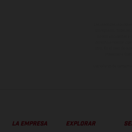
Los vehículos represent
sobreprecio. Todas las 
no son vinculantes y 
derecho a realizar cua
otro. En el caso de sup
imágenes e ilust
Los valores de consumo 
LA EMPRESA
EXPLORAR
SE