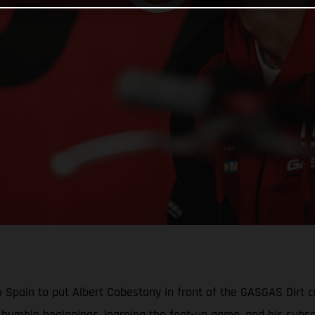
Spain to put Albert Cabestany in front of the GASGAS Dirt ca
his humble beginnings, learning the feet-up game, and his sub