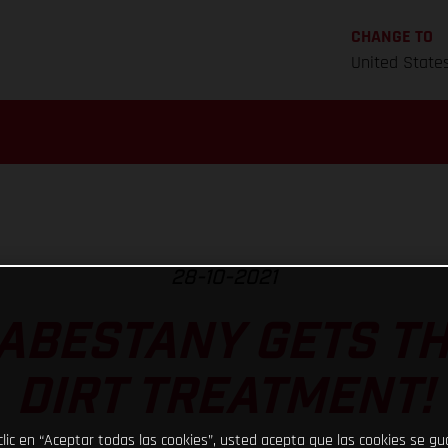
CHANGE TO
United State
28-10-2021
ABESTANY GETS T
DIRT TREATMENT!
clic en “Aceptar todas las cookies”, usted acepta que las cookies se g