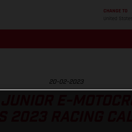
CHANGE TO
United State
20-02-2023
JUNIOR E-MOTOCR
S 2023 RACING CA