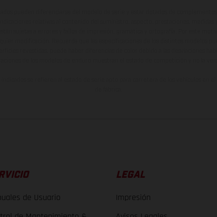
ados pueden diferenciarse del modelo de serie y estar dotados de complementos 
indicaciones relativas al contenido del suministro, aspecto, prestaciones, medidas 
están sujetas a errores y fallos de impresión, gramática y ortografía. Por este moti
lquier modificación. Recuerda que las especificaciones de los distintos modelos pue
erficies revestidas, puede haber diferencias de color debido a las desviaciones hab
raciones de los modelos de enduro muestran el estado de competición y no la ve
indicados se refieren al estado de serie apto para carretera de los vehículos en 
de fábrica.
RVICIO
LEGAL
uales de Usuario
Impresión
trol de Mantenimiento &
Avisos Legales