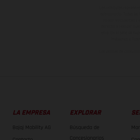
Los vehículos represent
sobreprecio. Todas las 
no son vinculantes y 
derecho a realizar cua
otro. En el caso de sup
imágenes e ilust
Los valores de consumo 
LA EMPRESA
EXPLORAR
SE
Bajaj Mobility AG
Búsqueda de
Man
Concesionarios
Contacto
Con