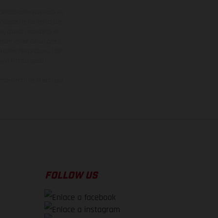
adicionales sujetos a un
y pesos de los vehículos
vo, queda reservado el
den variar de un país a
ituales del proceso. Las
rsión homologada.
el momento de la entrega
FOLLOW US