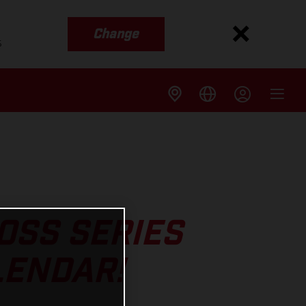
Change
s
OSS SERIES
LENDAR!