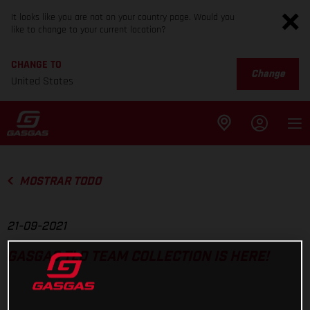
It looks like you are not on your country page. Would you
like to change to your current location?
CHANGE TO
Change
United States
MOSTRAR TODO
21-09-2021
GASGAS TLD TEAM COLLECTION IS HERE!