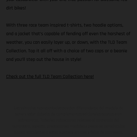
dirt bikes!
With three race team inspired t-shirts, two hoodie options,
and a jacket that’s capable of fending off even the harshest of
weather, you can easily layer up, or down, with the TLD Team
Collection. Top it all off with a choice of two caps or a beanie
and you’ll step out the house in style!
Check out the full TLD Team Collection here!
Los vehículos representados pueden diferenciarse del modelo de
serie y estar dotados de complementos adicionales sujetos a un
sobreprecio. Todas las indicaciones relativas al contenido del
suministro, aspecto, prestaciones, medidas y pesos de los vehículos
no son vinculantes y están sujetas a errores y fallos de impresión,