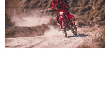
ados pueden diferenciarse del modelo de serie y estar dotados de complementos 
indicaciones relativas al contenido del suministro, aspecto, prestaciones, medidas 
están sujetas a errores y fallos de impresión, gramática y ortografía. Por este moti
lquier modificación. Recuerda que las especificaciones de los distintos modelos pue
erficies revestidas, puede haber diferencias de color debido a las desviaciones hab