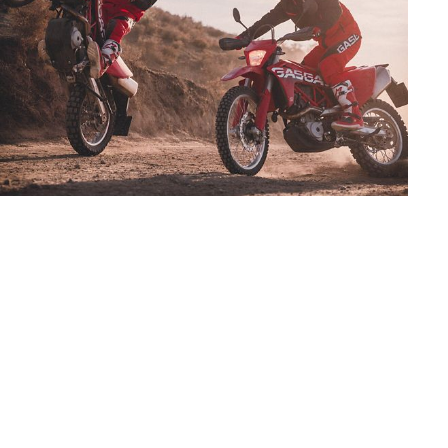
adicionales sujetos a un
y pesos de los vehículos
vo, queda reservado el
den variar de un país a
ituales del proceso. Las