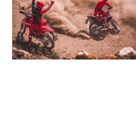
Los vehículos represent
sobreprecio. Todas las 
no son vinculantes y 
derecho a realizar cua
otro. En el caso de sup