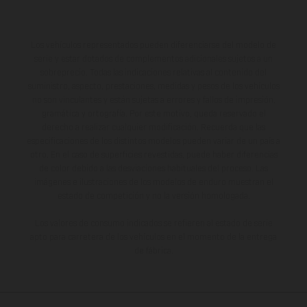
Los vehículos representados pueden diferenciarse del modelo de
serie y estar dotados de complementos adicionales sujetos a un
sobreprecio. Todas las indicaciones relativas al contenido del
suministro, aspecto, prestaciones, medidas y pesos de los vehículos
no son vinculantes y están sujetas a errores y fallos de impresión,
gramática y ortografía. Por este motivo, queda reservado el
derecho a realizar cualquier modificación. Recuerda que las
especificaciones de los distintos modelos pueden variar de un país a
otro. En el caso de superficies revestidas, puede haber diferencias
de color debido a las desviaciones habituales del proceso. Las
imágenes e ilustraciones de los modelos de enduro muestran el
estado de competición y no la versión homologada.
Los valores de consumo indicados se refieren al estado de serie
apto para carretera de los vehículos en el momento de la entrega
de fábrica.