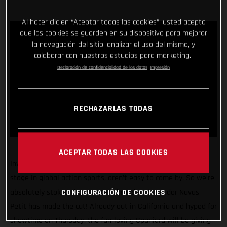
Al hacer clic en “Aceptar todas las cookies”, usted acepta
que las cookies se guarden en su dispositivo para mejorar
la navegación del sitio, analizar el uso del mismo, y
colaborar con nuestros estudios para marketing.
Declaración de confidencialidad de los datos
Impresión
RECHAZARLAS TODAS
ACEPTAR TODAS LAS COOKIES
Invitations to compete at the X Games, arguably the biggest
stage in global action sports, aren’t easy to come by. So we’re
absolutely stoked that GASGAS brand ambassador Navas
CONFIGURACIÓN DE COOKIES
Petit has made the cut! Already out in California and hyped for
showtime on Thursday, the fun-loving Spaniard will be giving