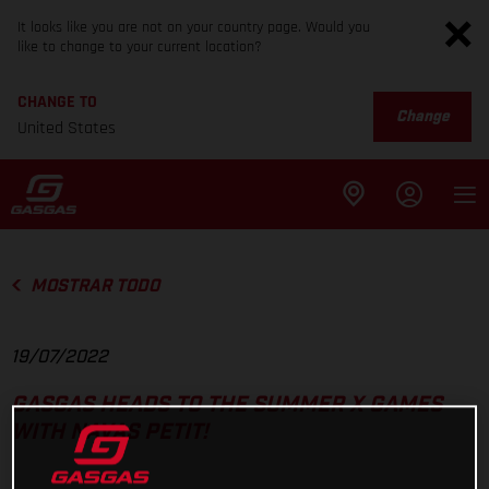
It looks like you are not on your country page. Would you
like to change to your current location?
CHANGE TO
Change
United States
MOSTRAR TODO
19/07/2022
GASGAS HEADS TO THE SUMMER X GAMES
WITH NAVAS PETIT!