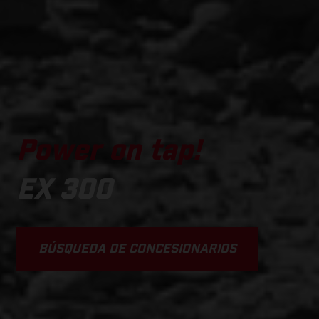
Power on tap!
EX 300
BÚSQUEDA DE CONCESIONARIOS