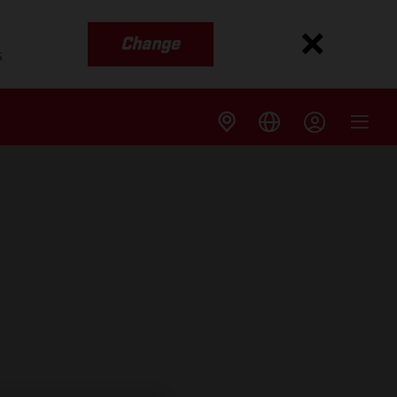
Change
s