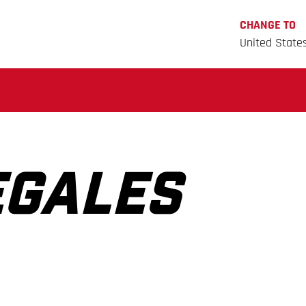
CHANGE TO
United State
EGALES