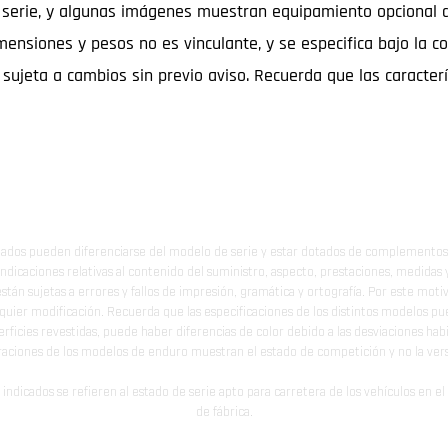
serie, y algunas imágenes muestran equipamiento opcional dis
mensiones y pesos no es vinculante, y se especifica bajo la co
á sujeta a cambios sin previo aviso. Recuerda que las caracter
ados pueden diferenciarse del modelo de serie y estar dotados de complementos 
indicaciones relativas al contenido del suministro, aspecto, prestaciones, medidas 
están sujetas a errores y fallos de impresión, gramática y ortografía. Por este moti
lquier modificación. Recuerda que las especificaciones de los distintos modelos pue
erficies revestidas, puede haber diferencias de color debido a las desviaciones hab
raciones de los modelos de enduro muestran el estado de competición y no la ve
indicados se refieren al estado de serie apto para carretera de los vehículos en 
de fábrica.