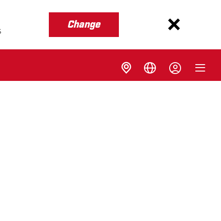
Change
s