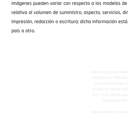
imágenes pueden variar con respecto a los modelos de 
relativa al volumen de suministro, aspecto, servicios, di
impresión, redacción o escritura; dicha información est
país a otro.
Los vehículos represent
sobreprecio. Todas las 
no son vinculantes y 
derecho a realizar cua
otro. En el caso de sup
imágenes e ilust
Los valores de consumo 