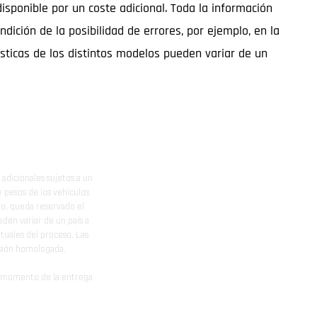
ponible por un coste adicional. Toda la información
ndición de la posibilidad de errores, por ejemplo, en la
ísticas de los distintos modelos pueden variar de un
adicionales sujetos a un
y pesos de los vehículos
vo, queda reservado el
den variar de un país a
ituales del proceso. Las
rsión homologada.
el momento de la entrega