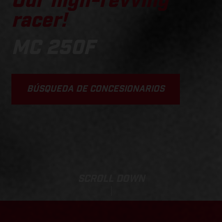
Our high-revving
racer!
MC 250F
BÚSQUEDA DE CONCESIONARIOS
SCROLL DOWN