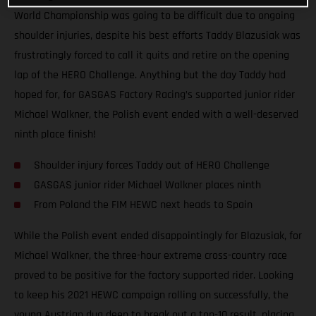
World Championship was going to be difficult due to ongoing
shoulder injuries, despite his best efforts Taddy Blazusiak was
frustratingly forced to call it quits and retire on the opening
lap of the HERO Challenge. Anything but the day Taddy had
hoped for, for GASGAS Factory Racing’s supported junior rider
Michael Walkner, the Polish event ended with a well-deserved
ninth place finish!
Shoulder injury forces Taddy out of HERO Challenge
GASGAS junior rider Michael Walkner places ninth
From Poland the FIM HEWC next heads to Spain
While the Polish event ended disappointingly for Blazusiak, for
Michael Walkner, the three-hour extreme cross-country race
proved to be positive for the factory supported rider. Looking
to keep his 2021 HEWC campaign rolling on successfully, the
young Austrian dug deep to break out a top-10 result, placing