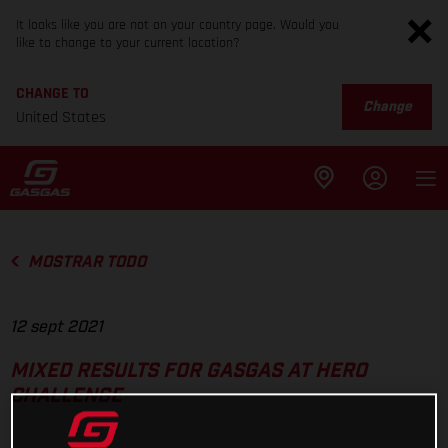
It looks like you are not on your country page. Would you
like to change to your current location?
CHANGE TO
Change
United States
MOSTRAR TODO
12 sept 2021
MIXED RESULTS FOR GASGAS AT HERO
CHALLENGE