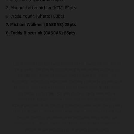
2. Manuel Lettenbichler (KTM) 69pts
3. Wade Young (Sherco) 60pts
7. Michael Walkner (GASGAS) 28pts
8. Taddy Blazusiak (GASGAS) 26pts
Los vehículos representados pueden diferenciarse del modelo de
serie y estar dotados de complementos adicionales sujetos a un
sobreprecio. Todas las indicaciones relativas al contenido del
suministro, aspecto, prestaciones, medidas y pesos de los vehículos
no son vinculantes y están sujetas a errores y fallos de impresión,
gramática y ortografía. Por este motivo, queda reservado el
derecho a realizar cualquier modificación. Recuerda que las
especificaciones de los distintos modelos pueden variar de un país a
otro. En el caso de superficies revestidas, puede haber diferencias
de color debido a las desviaciones habituales del proceso. Las
imágenes e ilustraciones de los modelos de enduro muestran el
estado de competición y no la versión homologada.