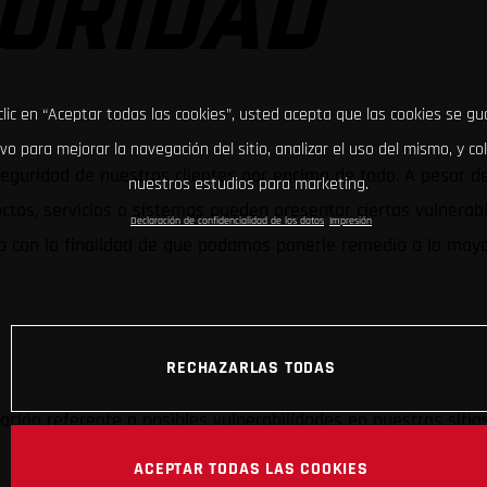
URIDAD
clic en “Aceptar todas las cookies”, usted acepta que las cookies se g
ivo para mejorar la navegación del sitio, analizar el uso del mismo, y co
 seguridad de nuestros clientes por encima de todo. A pesar
nuestros estudios para marketing.
tos, servicios o sistemas pueden presentar ciertas vulnerabi
Declaración de confidencialidad de los datos
Impresión
lo con la finalidad de que podamos ponerle remedio a la mayo
RECHAZARLAS TODAS
ción referente a posibles vulnerabilidades en nuestros sitios 
ACEPTAR TODAS LAS COOKIES