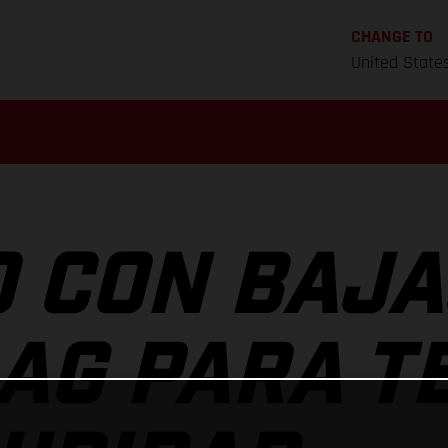
CHANGE TO
United State
 CON BAJA
 AG PARA T