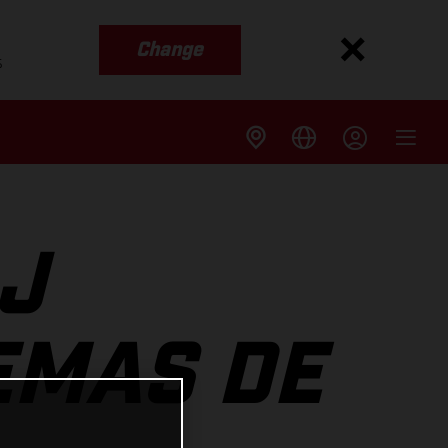
Change
s
J
EMAS DE