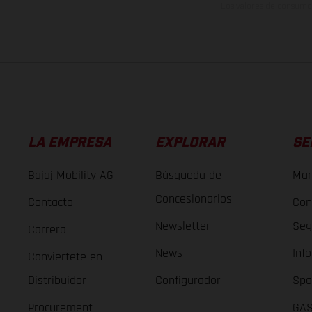
Los valores de consumo 
LA EMPRESA
EXPLORAR
SE
Bajaj Mobility AG
Búsqueda de
Man
Concesionarios
Contacto
Con
Newsletter
Seg
Carrera
News
Inf
Conviertete en
Distribuidor
Configurador
Spa
Procurement
GAS