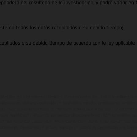
enderá del resultado de la investigación, y podrá variar en f
stema todos los datos recopilados a su debido tiempo;
pilados a su debido tiempo de acuerdo con la ley aplicable 
ados pueden diferenciarse del modelo de serie y estar dotados de complementos 
indicaciones relativas al contenido del suministro, aspecto, prestaciones, medidas 
están sujetas a errores y fallos de impresión, gramática y ortografía. Por este moti
lquier modificación. Recuerda que las especificaciones de los distintos modelos pue
erficies revestidas, puede haber diferencias de color debido a las desviaciones hab
raciones de los modelos de enduro muestran el estado de competición y no la ve