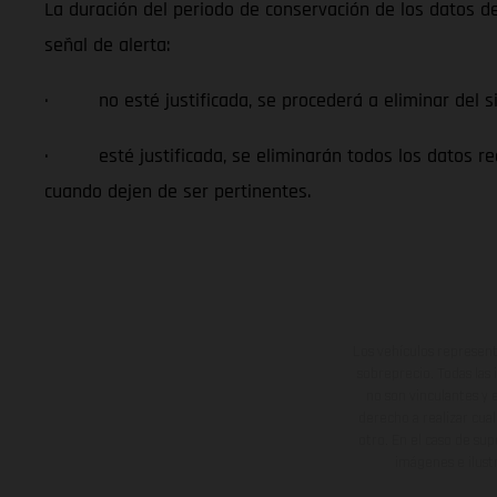
La duración del periodo de conservación de los datos dep
señal de alerta:
· no esté justificada, se procederá a eliminar del si
· esté justificada, se eliminarán todos los datos reco
cuando dejen de ser pertinentes.
Los vehículos represent
sobreprecio. Todas las 
no son vinculantes y 
derecho a realizar cua
otro. En el caso de sup
imágenes e ilust