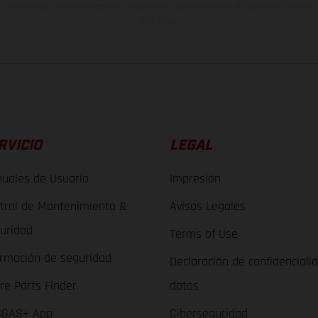
indicados se refieren al estado de serie apto para carretera de los vehículos en 
de fábrica.
RVICIO
LEGAL
uales de Usuario
Impresión
trol de Mantenimiento &
Avisos Legales
uridad
Terms of Use
ormación de seguridad
Declaración de confidenciali
re Parts Finder
datos
GAS+ App
Ciberseguridad