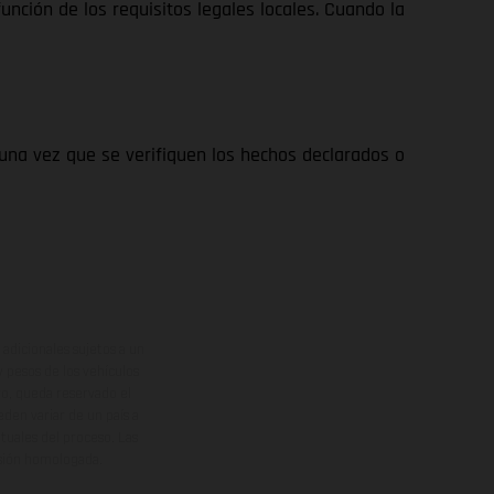
unción de los requisitos legales locales. Cuando la
una vez que se verifiquen los hechos declarados o
adicionales sujetos a un
y pesos de los vehículos
vo, queda reservado el
den variar de un país a
ituales del proceso. Las
rsión homologada.