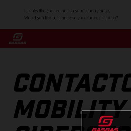
It looks like you are not on your country page.
Would you like to change to your current location?
CONTACTO
MOBILITY