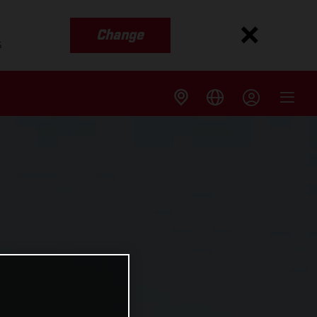
Change
s