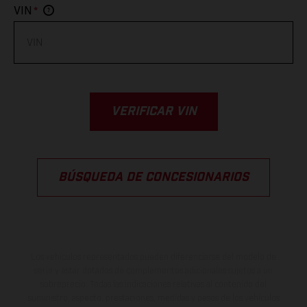
*
VIN
VERIFICAR VIN
BÚSQUEDA DE CONCESIONARIOS
Los vehículos representados pueden diferenciarse del modelo de
serie y estar dotados de complementos adicionales sujetos a un
sobreprecio. Todas las indicaciones relativas al contenido del
suministro, aspecto, prestaciones, medidas y pesos de los vehículos