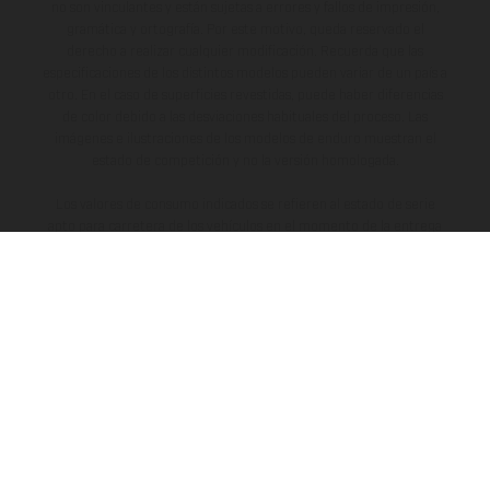
no son vinculantes y están sujetas a errores y fallos de impresión,
gramática y ortografía. Por este motivo, queda reservado el
derecho a realizar cualquier modificación. Recuerda que las
especificaciones de los distintos modelos pueden variar de un país a
otro. En el caso de superficies revestidas, puede haber diferencias
de color debido a las desviaciones habituales del proceso. Las
imágenes e ilustraciones de los modelos de enduro muestran el
estado de competición y no la versión homologada.
Los valores de consumo indicados se refieren al estado de serie
apto para carretera de los vehículos en el momento de la entrega
de fábrica.
LA EMPRESA