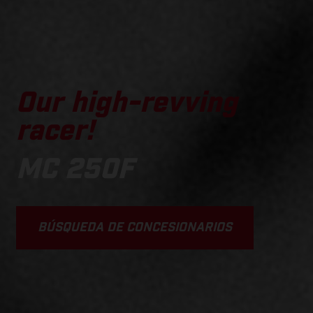
Our high-revving
racer!
MC 250F
BÚSQUEDA DE CONCESIONARIOS