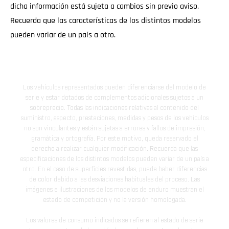
dicha información está sujeta a cambios sin previo aviso.
Recuerda que las características de los distintos modelos
pueden variar de un país a otro.
Los vehículos representados pueden diferenciarse del modelo de
serie y estar dotados de complementos adicionales sujetos a un
sobreprecio. Todas las indicaciones relativas al contenido del
suministro, aspecto, prestaciones, medidas y pesos de los vehículos
no son vinculantes y están sujetas a errores y fallos de impresión,
gramática y ortografía. Por este motivo, queda reservado el
derecho a realizar cualquier modificación. Recuerda que las
especificaciones de los distintos modelos pueden variar de un país a
otro. En el caso de superficies revestidas, puede haber diferencias
de color debido a las desviaciones habituales del proceso. Las
imágenes e ilustraciones de los modelos de enduro muestran el
estado de competición y no la versión homologada.
Los valores de consumo indicados se refieren al estado de serie