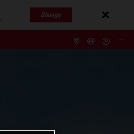
Change
s