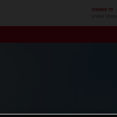
CHANGE TO
United State