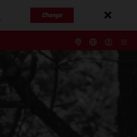
Change
s