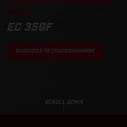
The do-it-all enduro
bike
EC 350F
BÚSQUEDA DE CONCESIONARIOS
SCROLL DOWN