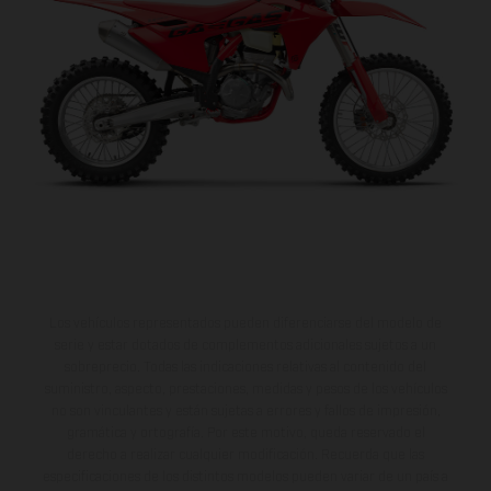
va a encantar.
Los vehículos representados pueden diferenciarse del modelo de
serie y estar dotados de complementos adicionales sujetos a un
sobreprecio. Todas las indicaciones relativas al contenido del
suministro, aspecto, prestaciones, medidas y pesos de los vehículos
no son vinculantes y están sujetas a errores y fallos de impresión,
gramática y ortografía. Por este motivo, queda reservado el
derecho a realizar cualquier modificación. Recuerda que las
especificaciones de los distintos modelos pueden variar de un país a