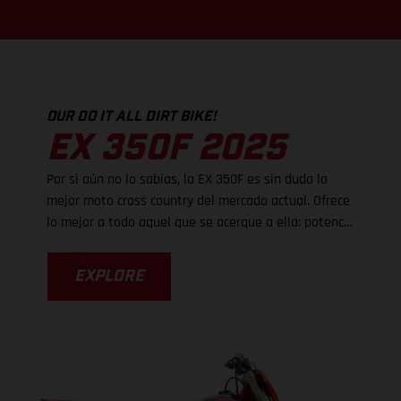
OUR DO IT ALL DIRT BIKE!
EX 350F 2025
Por si aún no lo sabías, la EX 350F es sin duda la
mejor moto cross country del mercado actual. Ofrece
lo mejor a todo aquel que se acerque a ella: potencia
para destrozar la suciedad, ligereza de manejo y
frenos súper potentes, pero es el nuevo chasis el
EXPLORE
que realmente eleva el rendimiento, ya que ahora es
mucho más fácil tomar las curvas. Con un chasis
actualizado vienen unos ajustes de suspensión
revisados, mientras que unas estriberas más
grandes proporcionan un mayor nivel de control. La
EX 350F es tan fácil de pilotar que sabemos que te