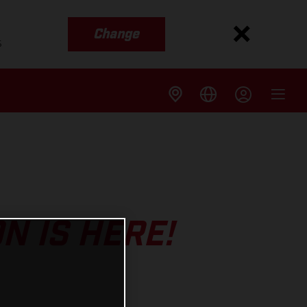
Change
s
N IS HERE!