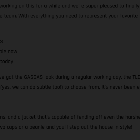
 working on this for a while and we’re super pleased to finall
 team. With everything you need to represent your favorite dir
AS
able now
 today
’ve got the GASGAS look during a regular working day, the TLD
(yes, we can do subtle too!) to choose from, it’s never been 
ns, and a jacket that’s capable of fending off even the harshe
two caps or a beanie and you’ll step out the house in style!