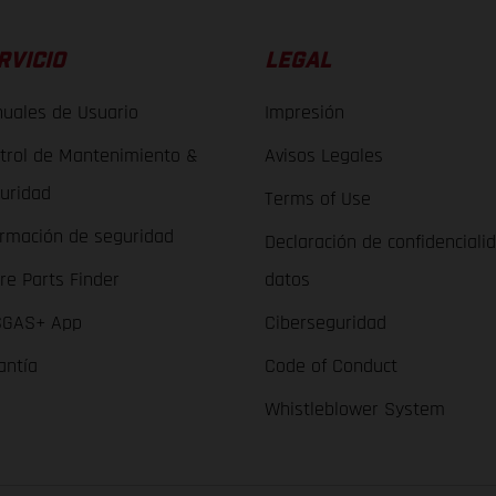
RVICIO
LEGAL
uales de Usuario
Impresión
trol de Mantenimiento &
Avisos Legales
uridad
Terms of Use
ormación de seguridad
Declaración de confidenciali
re Parts Finder
datos
GAS+ App
Ciberseguridad
antía
Code of Conduct
Whistleblower System