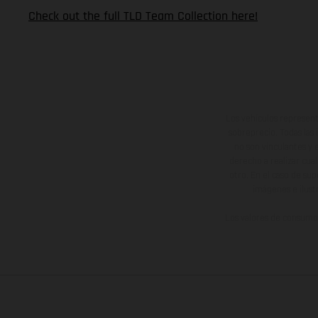
Check out the full TLD Team Collection here!
Los vehículos represent
sobreprecio. Todas las 
no son vinculantes y 
derecho a realizar cua
otro. En el caso de sup
imágenes e ilust
Los valores de consumo 