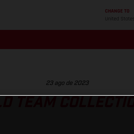
CHANGE TO
United State
23 ago de 2023
D TEAM COLLECTIO