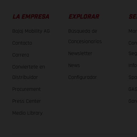
LA EMPRESA
EXPLORAR
SE
Bajaj Mobility AG
Búsqueda de
Man
Concesionarios
Contacto
Con
Newsletter
Seg
Carrera
News
Inf
Conviertete en
Distribuidor
Configurador
Spa
Procurement
GAS
Press Center
Gar
Media Library