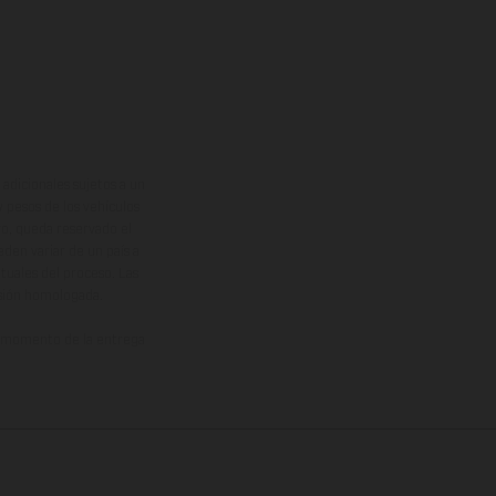
adicionales sujetos a un
y pesos de los vehículos
vo, queda reservado el
den variar de un país a
ituales del proceso. Las
rsión homologada.
el momento de la entrega