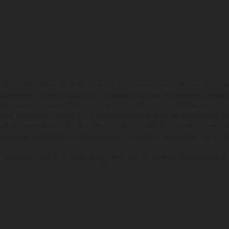
ados pueden diferenciarse del modelo de serie y estar dotados de complementos 
indicaciones relativas al contenido del suministro, aspecto, prestaciones, medidas 
están sujetas a errores y fallos de impresión, gramática y ortografía. Por este moti
lquier modificación. Recuerda que las especificaciones de los distintos modelos pue
erficies revestidas, puede haber diferencias de color debido a las desviaciones hab
raciones de los modelos de enduro muestran el estado de competición y no la ve
indicados se refieren al estado de serie apto para carretera de los vehículos en 
de fábrica.