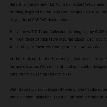
Here it is, the all-new TLD Team Collection! We’ve been
clothing, inspired by the Troy Lee Designs / GASGAS race
at your local GASGAS dealership.
All-new TLD Team Collection clothing line by GASG
Full range of race team inspired casual wear avail
Grab your favorites from your local GASGAS dealer
At the track, out for lunch, or maybe just to ensure you
for any occasion. With a mix of loud and subtle designs 
passion for awesome red dirt bikes!
With three race team inspired t-shirts, two hoodie optio
the TLD Team Collection. Top it all off with a choice of 