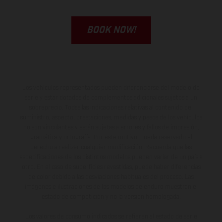
BOOK NOW!
Los vehículos representados pueden diferenciarse del modelo de
serie y estar dotados de complementos adicionales sujetos a un
sobreprecio. Todas las indicaciones relativas al contenido del
suministro, aspecto, prestaciones, medidas y pesos de los vehículos
no son vinculantes y están sujetas a errores y fallos de impresión,
gramática y ortografía. Por este motivo, queda reservado el
derecho a realizar cualquier modificación. Recuerda que las
especificaciones de los distintos modelos pueden variar de un país a
otro. En el caso de superficies revestidas, puede haber diferencias
de color debido a las desviaciones habituales del proceso. Las
imágenes e ilustraciones de los modelos de enduro muestran el
estado de competición y no la versión homologada.
Los valores de consumo indicados se refieren al estado de serie