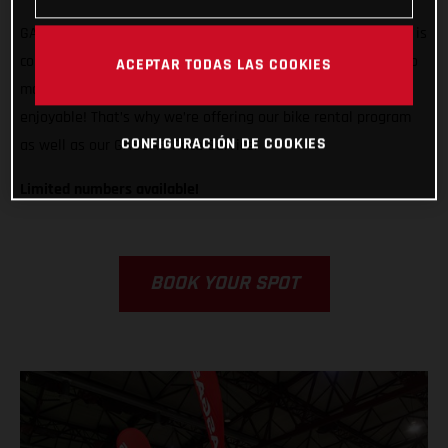
GASGAS is ready to support any rider, from any country, who is
competing in Grandola, Portugal. We want to do all we can to
ACEPTAR TODAS LAS COOKIES
make racing in Italy easier, less stressful, and way more
enjoyable! That’s why we’re offering our bike rental program
CONFIGURACIÓN DE COOKIES
as well as our GASGAS Race Service.
Limited numbers available!
BOOK YOUR SPOT