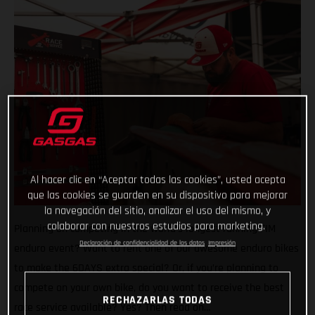
Al hacer clic en “Aceptar todas las cookies”, usted acepta
que las cookies se guarden en su dispositivo para mejorar
la navegación del sitio, analizar el uso del mismo, y
colaborar con nuestros estudios para marketing.
Planning on competing in the world’s longest running FIM
Declaración de confidencialidad de los datos
Impresión
enduro event? Want to rent one of our awesome enduro bikes
to make the 6DAYS extra special? Or, if you’re planning to
compete on your own bike, do you want to receive the best
RECHAZARLAS TODAS
race service available? Yes? Then read on…