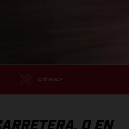
Configurador
CARRETERA, O EN