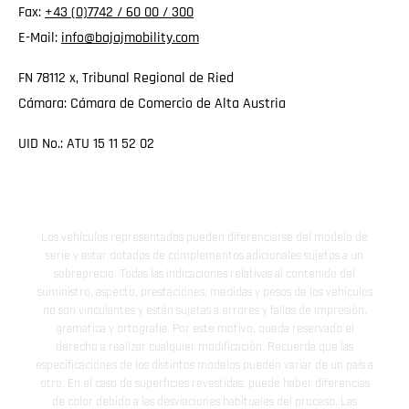
Fax:
+43 (0)7742 / 60 00 / 300
E-Mail:
info@bajajmobility.com
FN 78112 x, Tribunal Regional de Ried
Cámara: Cámara de Comercio de Alta Austria
UID No.: ATU 15 11 52 02
Los vehículos representados pueden diferenciarse del modelo de
serie y estar dotados de complementos adicionales sujetos a un
sobreprecio. Todas las indicaciones relativas al contenido del
suministro, aspecto, prestaciones, medidas y pesos de los vehículos
no son vinculantes y están sujetas a errores y fallos de impresión,
gramática y ortografía. Por este motivo, queda reservado el
derecho a realizar cualquier modificación. Recuerda que las
especificaciones de los distintos modelos pueden variar de un país a
otro. En el caso de superficies revestidas, puede haber diferencias
de color debido a las desviaciones habituales del proceso. Las