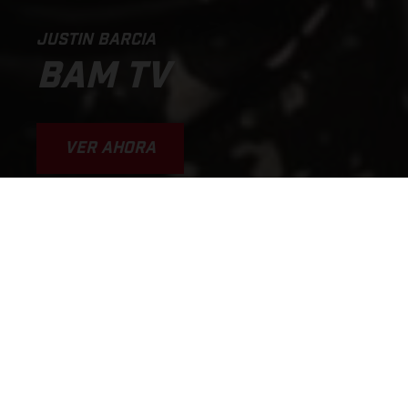
JUSTIN BARCIA
BAM TV
VER AHORA
WHY I'M GOING SO FAST
JUSTIN BARCIA BAMTV