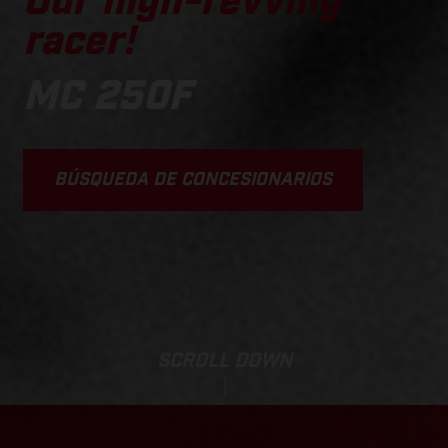
Our high-revving
racer!
MC 250F
BÚSQUEDA DE CONCESIONARIOS
SCROLL DOWN