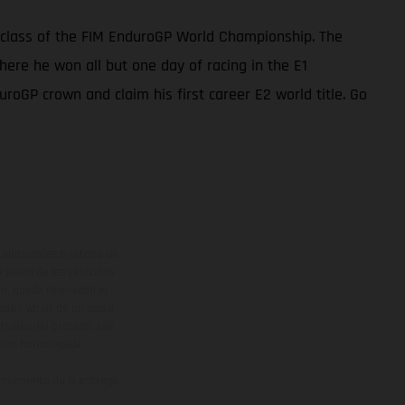
 class of the FIM EnduroGP World Championship. The
ere he won all but one day of racing in the E1
uroGP crown and claim his first career E2 world title. Go
adicionales sujetos a un
y pesos de los vehículos
vo, queda reservado el
den variar de un país a
ituales del proceso. Las
rsión homologada.
el momento de la entrega