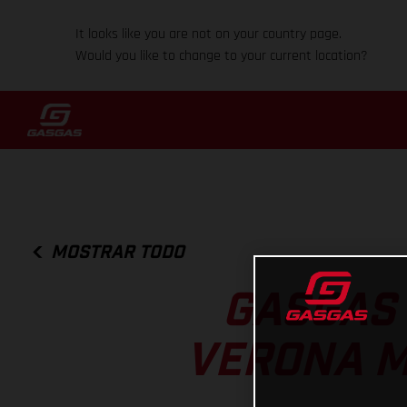
It looks like you are not on your country page.
Would you like to change to your current location?
MOSTRAR TODO
GASGAS 
VERONA M