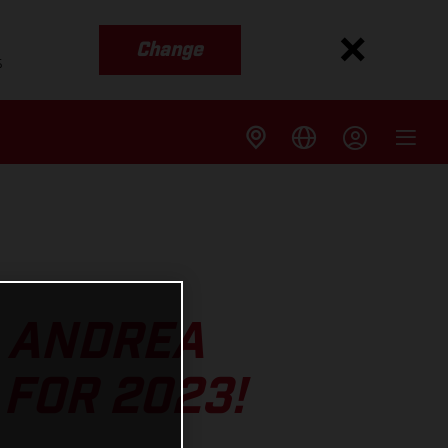
Change
s
S ANDREA
FOR 2023!