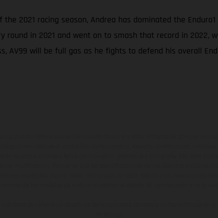
of the 2021 racing season, Andrea has dominated the Enduro1
ry round in 2021 and went on to smash that record in 2022, wh
, AV99 will be full gas as he fights to defend his overall End
ados pueden diferenciarse del modelo de serie y estar dotados de complementos 
indicaciones relativas al contenido del suministro, aspecto, prestaciones, medidas 
están sujetas a errores y fallos de impresión, gramática y ortografía. Por este moti
lquier modificación. Recuerda que las especificaciones de los distintos modelos pue
erficies revestidas, puede haber diferencias de color debido a las desviaciones hab
raciones de los modelos de enduro muestran el estado de competición y no la ve
indicados se refieren al estado de serie apto para carretera de los vehículos en 
de fábrica.