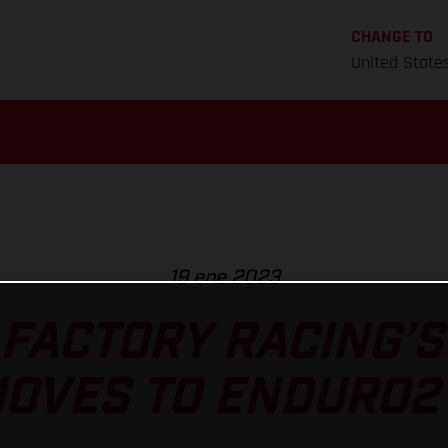
CHANGE TO
United State
19 ene 2023
FACTORY RACING’
OVES TO ENDURO2 