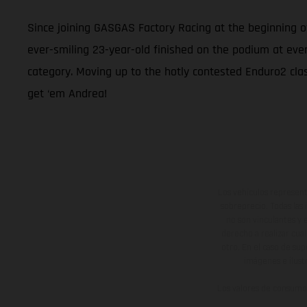
Since joining GASGAS Factory Racing at the beginning 
ever-smiling 23-year-old finished on the podium at eve
category. Moving up to the hotly contested Enduro2 class
get ‘em Andrea!
Los vehículos represent
sobreprecio. Todas las 
no son vinculantes y 
derecho a realizar cua
otro. En el caso de sup
imágenes e ilust
Los valores de consumo 