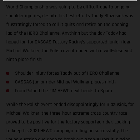
World Championship was going to be difficult due to ongoing
shoulder injuries, despite his best efforts Taddy Blazusiak was
frustratingly forced to call it quits and retire on the opening
lap of the HERO Challenge. Anything but the day Taddy had
hoped for, for GASGAS Factory Racing’s supported junior rider
Michael Walkner, the Polish event ended with a well-deserved
ninth place finish!
Shoulder injury forces Taddy out of HERO Challenge
GASGAS junior rider Michael Walkner places ninth
From Poland the FIM HEWC next heads to Spain
While the Polish event ended disappointingly for Blazusiak, for
Michael Walkner, the three-hour extreme cross-country race
proved to be positive for the factory supported rider. Looking
to keep his 2021 HEWC campaign rolling on successfully, the
young Austrian dug deep to break out a top-10 result, placing