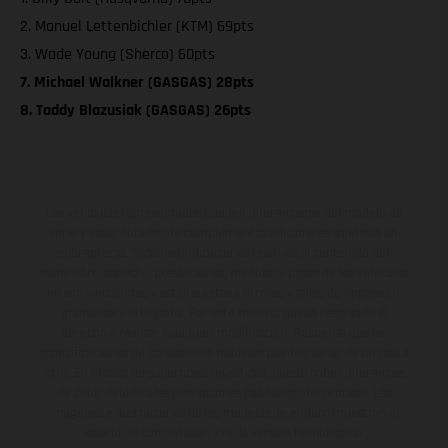
2. Manuel Lettenbichler (KTM) 69pts
3. Wade Young (Sherco) 60pts
7. Michael Walkner (GASGAS) 28pts
8. Taddy Blazusiak (GASGAS) 26pts
Los vehículos representados pueden diferenciarse del modelo de
serie y estar dotados de complementos adicionales sujetos a un
sobreprecio. Todas las indicaciones relativas al contenido del
suministro, aspecto, prestaciones, medidas y pesos de los vehículos
no son vinculantes y están sujetas a errores y fallos de impresión,
gramática y ortografía. Por este motivo, queda reservado el
derecho a realizar cualquier modificación. Recuerda que las
especificaciones de los distintos modelos pueden variar de un país a
otro. En el caso de superficies revestidas, puede haber diferencias
de color debido a las desviaciones habituales del proceso. Las
imágenes e ilustraciones de los modelos de enduro muestran el
estado de competición y no la versión homologada.