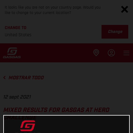
It looks like you are not on your country page. Would you
like to change to your current location?
CHANGE TO
Change
United States
MOSTRAR TODO
12 sept 2021
MIXED RESULTS FOR GASGAS AT HERO
CHALLENGE