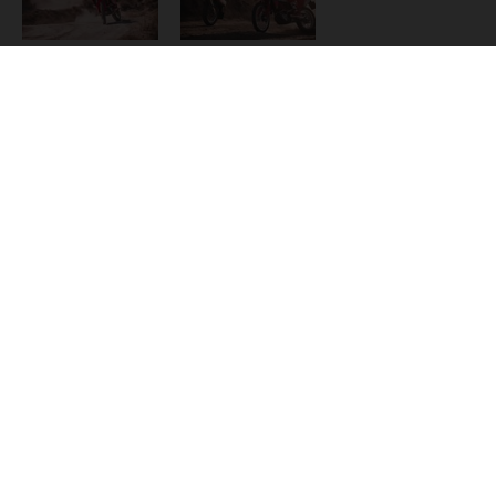
Los vehículos representados pueden diferenciarse del modelo de
serie y estar dotados de complementos adicionales sujetos a un
sobreprecio. Todas las indicaciones relativas al contenido del
suministro, aspecto, prestaciones, medidas y pesos de los vehículos
no son vinculantes y están sujetas a errores y fallos de impresión,
gramática y ortografía. Por este motivo, queda reservado el
derecho a realizar cualquier modificación. Recuerda que las
especificaciones de los distintos modelos pueden variar de un país a
otro. En el caso de superficies revestidas, puede haber diferencias
de color debido a las desviaciones habituales del proceso. Las
imágenes e ilustraciones de los modelos de enduro muestran el
estado de competición y no la versión homologada.
Los valores de consumo indicados se refieren al estado de serie
apto para carretera de los vehículos en el momento de la entrega