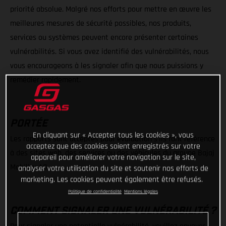
priorité absolue. Malgré nos efforts pour mettre en œuvre les
meilleures mesures de sécurité possibles, nos produits,
services ou systèmes peuvent encore présenter certaines
vulnérabilités. Si vous avez identifié des vulnérabilités, nous
vous encourageons à les signaler afin que nous puissions y
remédier rapidement.
PORTÉE
En cliquant sur « Accepter tous les cookies », vous
Les rapports sont acceptés pour évaluation s’ils font référence
acceptez que des cookies soient enregistrés sur votre
à des sites web, des services ou des véhicules du groupe Bajaj
appareil pour améliorer votre navigation sur le site,
Mobility AG.
analyser votre utilisation du site et soutenir nos efforts de
marketing. Les cookies peuvent également être refusés.
Politique de confidentialité
Mentions légales
COMMENT SIGNALER UNE VULNÉRABILITÉ ?