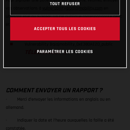
Pour signaler une potentielle vulnérabilité, veuillez envoyer
TOUT REFUSER
vos observations à
vulnerability@bajajmobility.com
en
utilisant PGP ou S/MIME. La clé publique correspondante peut
être téléchargée ici.
ACCEPTER TOUS LES COOKIES
Vulnerability Bajajmobility_0xE380AE2D_public
PARAMÉTRER LES COOKIES
TÉLÉCHARGER
COMMENT ENVOYER UN RAPPORT ?
· Merci d’envoyer les informations en anglais ou en
allemand.
· Indiquer la date et l’heure auxquelles la faille a été
constatée.