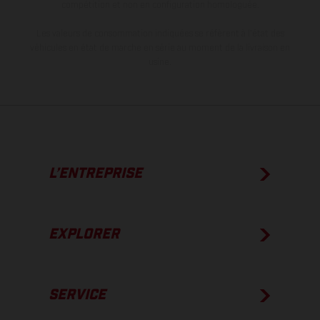
compétition et non en configuration homologuée.
Les valeurs de consommation indiquées se réfèrent à l'état des
véhicules en état de marche en série au moment de la livraison en
usine.
L’ENTREPRISE
EXPLORER
SERVICE