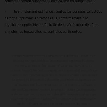
collectées seront supprimées du système en temps utile ;
· le signalement est fondé : toutes les données collectées
seront supprimées en temps utile, conformément à la
législation applicable, après la fin de la vérification des faits
signalés, ou lorsqu’elles ne sont plus pertinentes.
Les motos présentées en photo peuvent différer du modèle de
série sur certains détails et certaines sont équipées d’options
contre supplément. Toutes les indications sur le volume de
livraison, l’aspect, les performances, les dimensions et les poids des
motos ne sont pas contraignantes et peuvent contenir des erreurs
de saisie ou d'impression ; elles sont donc faites sous réserve de
modification. Veuillez tenir compte du fait que les spécifications
des modèles peuvent varier d'un pays à un autre. Dans le cas des
surfaces revêtues, il peut y avoir des différences de couleur dues
aux écarts de processus habituels. Les images et illustrations des
modèles Enduro présentent les motos en configuration