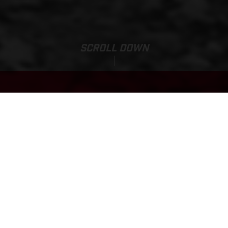
SCROLL DOWN
Tarif de base:
MC-E 1.16
1 108,18 EUR*
*TVAC 21%, batterie et chargeur incl.