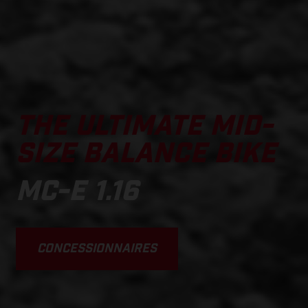
THE ULTIMATE MID-
SIZE BALANCE BIKE
MC-E 1.16
CONCESSIONNAIRES