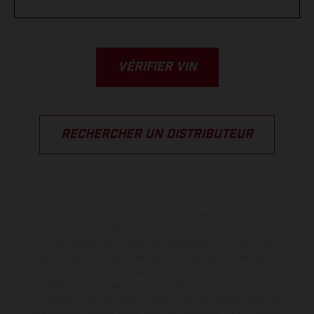
VÉRIFIER VIN
RECHERCHER UN DISTRIBUTEUR
Les motos présentées en photo peuvent différer du modèle de
série sur certains détails et certaines sont équipées d’options
contre supplément. Toutes les indications sur le volume de
livraison, l’aspect, les performances, les dimensions et les poids des
motos ne sont pas contraignantes et peuvent contenir des erreurs
de saisie ou d'impression ; elles sont donc faites sous réserve de
modification. Veuillez tenir compte du fait que les spécifications
des modèles peuvent varier d'un pays à un autre. Dans le cas des