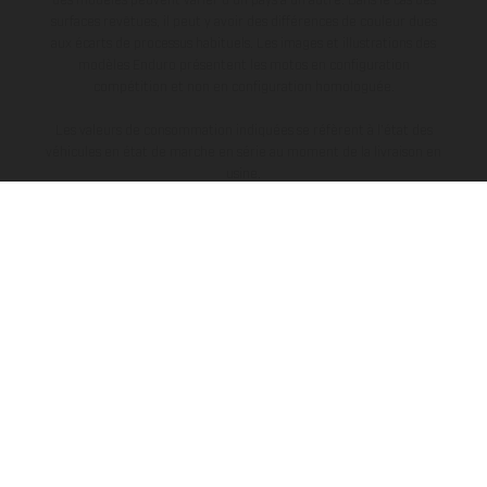
surfaces revêtues, il peut y avoir des différences de couleur dues
aux écarts de processus habituels. Les images et illustrations des
modèles Enduro présentent les motos en configuration
compétition et non en configuration homologuée.
Les valeurs de consommation indiquées se réfèrent à l'état des
véhicules en état de marche en série au moment de la livraison en
usine.
L’ENTREPRISE
EXPLORER